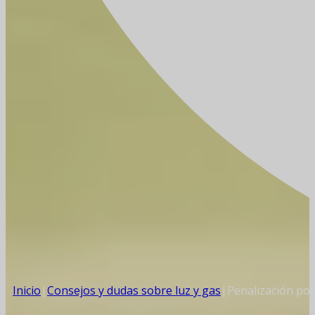
Inicio
|
Consejos y dudas sobre luz y gas
|
Penalización por