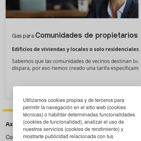
Comunidades de propietarios
Gas para
Edificios de viviendas y locales o solo residencial
Sabemos que las comunidades de vecinos destinan buena
dispara, por eso hemos creado una tarifa específicamen
¿Quieres saber más?
Utilizamos cookies propias y de terceros para
permitir la navegación en el sitio web (cookies
técnicas) o habilitar determinadas funcionalidades
(cookies de funcionalidad), analizar el uso de
Axpo Iberia S.L.
nuestros servicios (cookies de rendimiento) y
mostrarte publicidad relacionada con tus
Contacta con nosotros: