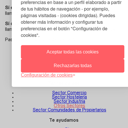
preferencias en base a un perfil elaborado a partir
de tus hábitos de navegación - por ejemplo,
Si eres cliente:
llama al 900 101 311 o escribe a
Clientes@axpoiberia.es
páginas visitadas - (cookies dirigidas). Puedes
obtener más información y configurar tus
Si quieres ser cliente:
preferencias en el botón "Configuración de
llama al 900 05 26 36 o escribe a
Ventas@axpoiberia.es
cookies".
Paseo de la Castellana 95, planta 20
Tarifas de luz
Aceptar todas las cookies
Sector Comercio
Sector Hostelería
Rechazarlas todas
Sector Industria
Otros sectores
Configuración de cookies
Tarifas de gas
Sector Comercio
Sector Hostelería
Sector Industria
Otros Sectores
Sector Comunidades de Propietarios
Te ayudamos