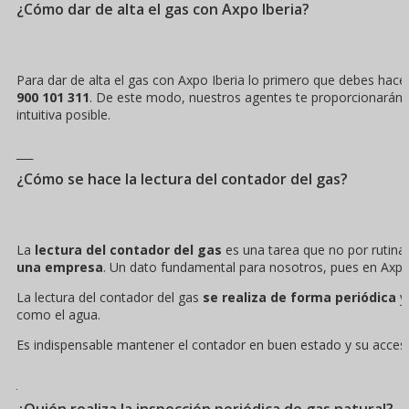
¿Cómo dar de alta el gas con Axpo Iberia?
Para dar de alta el gas con Axpo Iberia lo primero que debes hace
900 101 311
. De este modo, nuestros agentes te proporcionarán l
intuitiva posible.
¿Cómo se hace la lectura del contador del gas?
La
lectura del contador del gas
es una tarea que no por rutina
una empresa
. Un dato fundamental para nosotros, pues en Axpo
La lectura del contador del gas
se realiza de forma periódica
y 
como el agua.
Es indispensable mantener el contador en buen estado y su acceso d
¿Quién realiza la inspección periódica de gas natural?