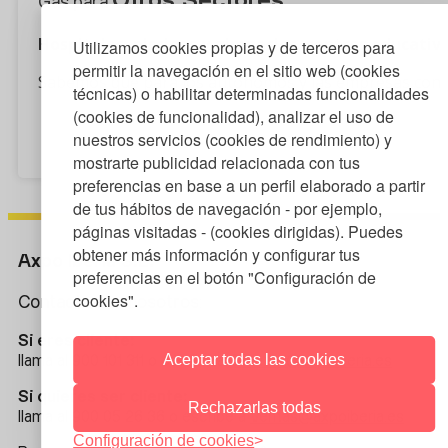
Otros Sectores
Gas para
Hospitales, piscinas y gimnasios, centros educativo
Utilizamos cookies propias y de terceros para
permitir la navegación en el sitio web (cookies
Sabemos que para los autónomos y las empresas contar
técnicas) o habilitar determinadas funcionalidades
(cookies de funcionalidad), analizar el uso de
¿Quieres saber más?
nuestros servicios (cookies de rendimiento) y
mostrarte publicidad relacionada con tus
preferencias en base a un perfil elaborado a partir
de tus hábitos de navegación - por ejemplo,
páginas visitadas - (cookies dirigidas). Puedes
obtener más información y configurar tus
Axpo Iberia S.L.
preferencias en el botón "Configuración de
cookies".
Contacta con nosotros:
Si eres cliente:
Aceptar todas las cookies
llama al 900 101 311 o escribe a
Clientes@axpoiberia.es
Si quieres ser cliente:
Rechazarlas todas
llama al 900 05 26 36 o escribe a
Ventas@axpoiberia.es
Configuración de cookies