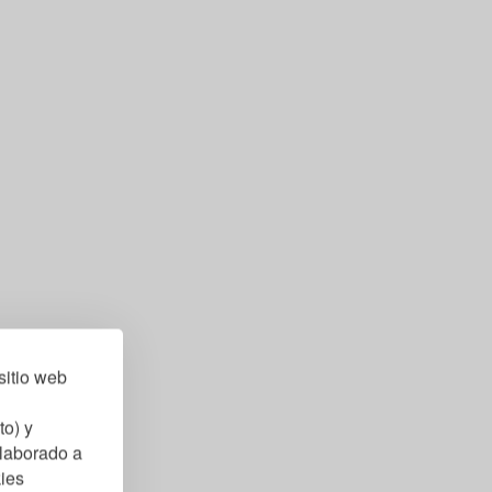
sitio web
to) y
elaborado a
kies