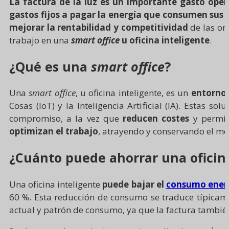
La factura de la luz es un importante gasto ope
gastos fijos a pagar la energía que consumen sus 
mejorar la rentabilidad y competitividad
de las org
trabajo en una
smart office
u oficina inteligente
.
¿Qué es una
smart office
?
Una
smart office
, u oficina inteligente, es un
entorno 
Cosas (IoT) y la Inteligencia Artificial (IA). Estas s
compromiso, a la vez que
reducen costes
y permit
optimizan el trabajo
, atrayendo y conservando el me
¿Cuánto puede ahorrar una oficin
Una oficina inteligente
puede bajar el
consumo ener
60 %. Esta reducción de consumo se traduce típicame
actual y patrón de consumo, ya que la factura también