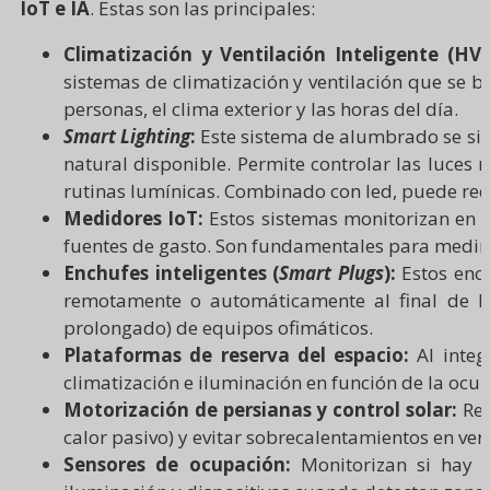
IoT e IA
. Estas son las principales:
Climatización y Ventilación Inteligente (HVA
sistemas de climatización y ventilación que se 
personas, el clima exterior y las horas del día.
Smart Lighting
:
Este sistema de alumbrado se sirv
natural disponible. Permite controlar las luces
rutinas lumínicas. Combinado con led, puede red
Medidores IoT:
Estos sistemas monitorizan en t
fuentes de gasto. Son fundamentales para medir e
Enchufes inteligentes (
Smart Plugs
):
Estos ench
remotamente o automáticamente al final de la
prolongado) de equipos ofimáticos.
Plataformas de reserva del espacio:
Al integ
climatización e iluminación en función de la ocup
Motorización de persianas y control solar:
Reg
calor pasivo) y evitar sobrecalentamientos en v
Sensores de ocupación:
Monitorizan si hay p