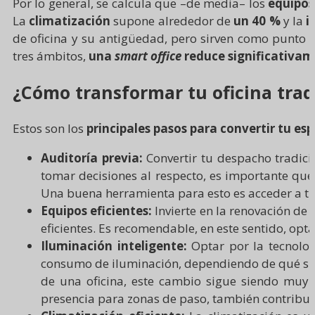
Por lo general, se calcula que –de media– los
equipos
La
climatización
supone alrededor de
un 40 %
y la
i
de oficina y su antigüedad, pero sirven como punto d
tres ámbitos,
una
smart office
reduce significativa
¿Cómo transformar tu oficina tra
Estos son los
principales pasos para convertir tu esp
Auditoría previa:
Convertir tu despacho tradic
tomar decisiones al respecto, es importante que
Una buena herramienta para esto es acceder a t
Equipos eficientes:
Invierte en la renovación d
eficientes. Es recomendable, en este sentido, optar
Iluminación inteligente:
Optar por la tecnolog
consumo de iluminación, dependiendo de qué sist
de una oficina, este cambio sigue siendo muy 
presencia para zonas de paso, también contribu