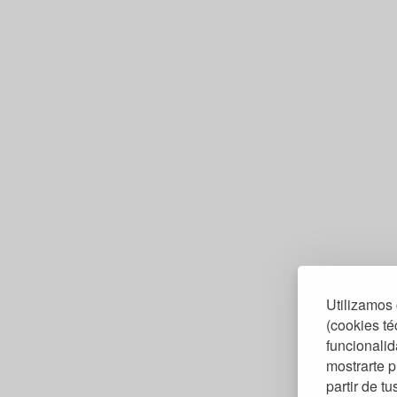
Utilizamos 
(cookies té
funcionalid
mostrarte p
partir de t