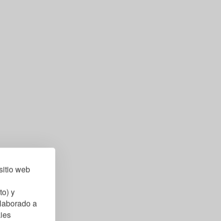
sitio web
to) y
elaborado a
kies