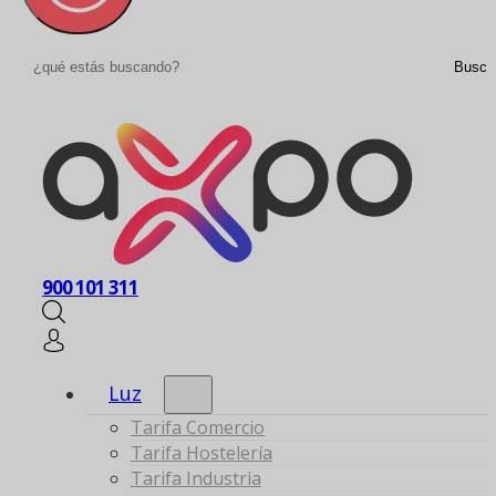
Buscar
Busca
900 101 311
Luz
Tarifa Comercio
Tarifa Hostelería
Tarifa Industria