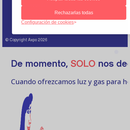
Accesibilidad
Aviso legal
Rechazarlas todas
Privacidad
Condiciones de Producto
Configuración de cookies
Preferencia de Cookies
© Copyright Axpo 2026
De momento,
SOLO
nos ded
Cuando ofrezcamos luz y gas para ho