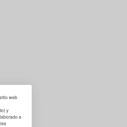
sitio web
to) y
elaborado a
kies