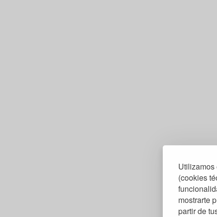
Utilizamos 
(cookies té
funcionalid
mostrarte p
partir de t