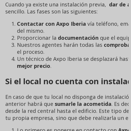
Cuando ya existe una instalación previa,
dar de a
sencillo. Las fases son las siguientes:
Contactar con Axpo Iberia
vía teléfono, ema
del mismo.
Proporcionar la
documentación
que el equip
Nuestros agentes harán todas las
comprobac
el proceso.
Un técnico de Axpo Iberia se desplazará has
mejor precio
.
Si el local no cuenta con instala
En caso de que tu local no disponga de instalació
anterior habrá que
sumarle la acometida
. Es dec
desde la red central hasta el edificio. Este tipo d
tu propia empresa, sino que debe realizarla un es
Lo primero es ponerse en contacto con
Axpo