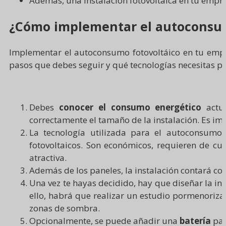
Además, una instalación fotovoltaica en tu emp
¿Cómo implementar el autoconsum
Implementar el autoconsumo fotovoltáico en tu em
pasos que debes seguir y qué tecnologías necesitas par
Debes
conocer el consumo energético
actu
correctamente el tamaño de la instalación. Es im
La tecnología utilizada para el autoconsumo 
fotovoltaicos. Son económicos, requieren de cu
atractiva.
Además de los paneles, la instalación contará c
Una vez te hayas decidido, hay que diseñar la ins
ello, habrá que realizar un estudio pormenorizad
zonas de sombra.
Opcionalmente, se puede añadir una
batería
par