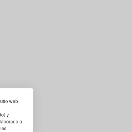
sitio web
to) y
elaborado a
kies