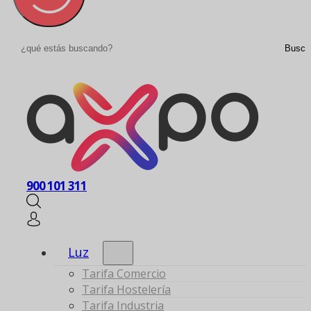
Buscar
Busca
900 101 311
Luz
Tarifa Comercio
Tarifa Hostelería
Tarifa Industria