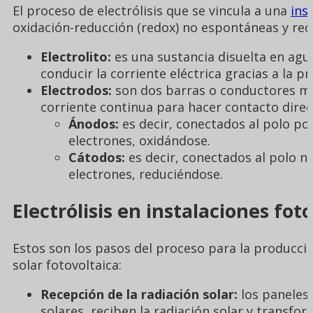
El proceso de electrólisis que se vincula a una
ins
oxidación-reducción (redox) no espontáneas y requ
Electrolito:
es una sustancia disuelta en agu
conducir la corriente eléctrica gracias a la pr
Electrodos:
son dos barras o conductores me
corriente continua para hacer contacto direc
Ánodos:
es decir, conectados al polo pos
electrones, oxidándose.
Cátodos:
es decir, conectados al polo neg
electrones, reduciéndose.
Electrólisis en instalaciones fot
Estos son los pasos del proceso para la producc
solar fotovoltaica:
Recepción de la radiación solar:
los paneles 
solares, reciben la radiación solar y transfor